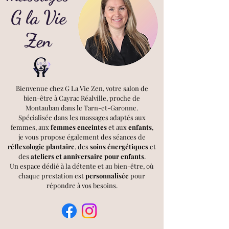
G la Vie
Zen
Bienvenue chez G La Vie Zen, votre salon de
bien-être à Cayrac Réalville, proche de
Montauban dans le Tarn-et-Garonne.
Spécialisée dans les massages adaptés aux
femmes, aux
femmes enceintes
et aux
enfants
,
je vous propose également des séances de
réflexologie plantaire
, des
soins énergétiques
et
des
ateliers et anniversaire pour enfants
.
Un espace dédié à la détente et au bien-être, où
chaque prestation est
personnalisée
pour
répondre à vos besoins.