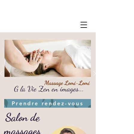
Massage Lomi-Lomi
G la Vie Zen en images...
06 22 13 71 80
Prendre rendez-vous
Salon de
massages