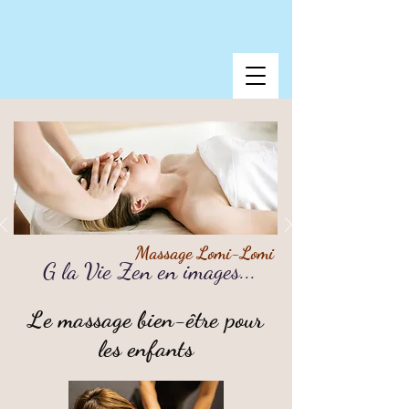
Massage Lomi-Lomi
G la Vie Zen en images...
06 22 13 71 80
Le massage bien-être pour
les enfants