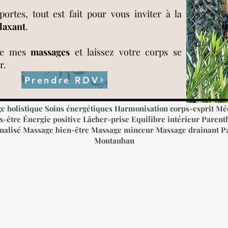
rtes, tout est fait pour vous inviter à la
laxant
.
 de mes
massages
et laissez votre corps se
r.
Prendre RDV
e holistique Soins énergétiques Harmonisation corps-esprit Méd
-être​ Énergie positive Lâcher-prise Equilibre intérieur Parent
alisé​ Massage bien-être Massage minceur Massage drainant Pal
Montauban