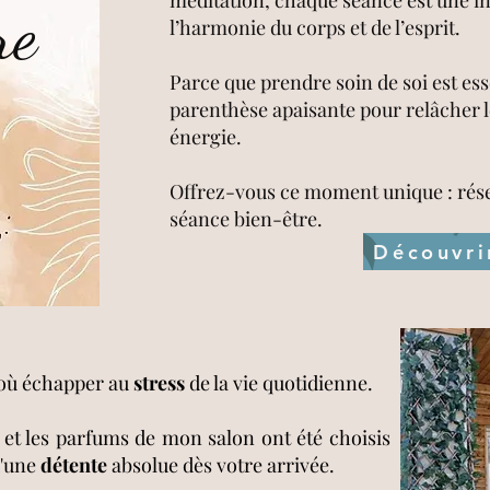
méditation, chaque séance est une inv
re
l’harmonie du corps et de l’esprit.
Parce que prendre soin de soi est ess
parenthèse apaisante pour relâcher l
énergie.
Offrez-vous ce moment unique : rése
séance bien-être.
Découvri
e où échapper au
stress
de la vie quotidienne.
et les parfums de mon salon ont été choisis
d'une
détente
absolue dès votre arrivée.