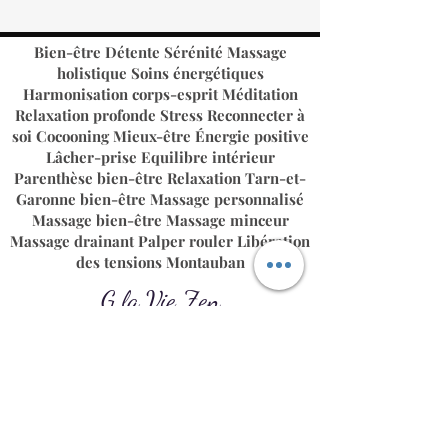
4336436131
Bien-être Détente Sérénité Massage
holistique Soins énergétiques
Harmonisation corps-esprit Méditation
Relaxation profonde Stress Reconnecter à
soi Cocooning Mieux-être​ Énergie positive
Lâcher-prise Equilibre intérieur
Parenthèse bien-être Relaxation Tarn-et-
Garonne bien-être Massage personnalisé​
Massage bien-être Massage minceur
Massage drainant Palper rouler Libération
des tensions Montauban
G la Vie Zen
Salon de massages à Réalville Cayrac
Tarn-et-Garonne proche de
Montauban
06 22 13 71 80