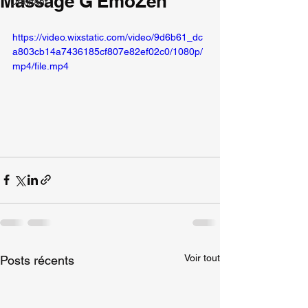
Massage G'EmoZen
Drainant
https://video.wixstatic.com/video/9d6b61_dc
a803cb14a7436185cf807e82ef02c0/1080p/
mp4/file.mp4
Voir tout
Posts récents