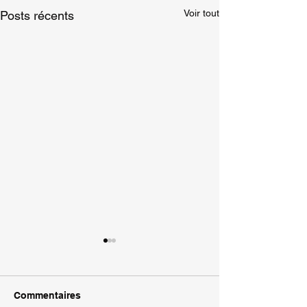
Voir tout
Posts récents
Anniversaire Z
🌈 NOUVEAU : Ann
Zen pour Enfants (
Commentaires