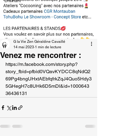
Drainant
G la Vie Zen Géraldine Cavaillé
14 mai 2023
1 min de lecture
Venez me rencontrer :
https://m.facebook.com/story.php?
story_fbid=pfbid0VQavKYDCC8qNdQ2
69Pg4bngUHxtAEbfqfrkZqJ4Quo5Hdy3
5GHegH7c8UHk6D5mDl&id=1000643
36436131