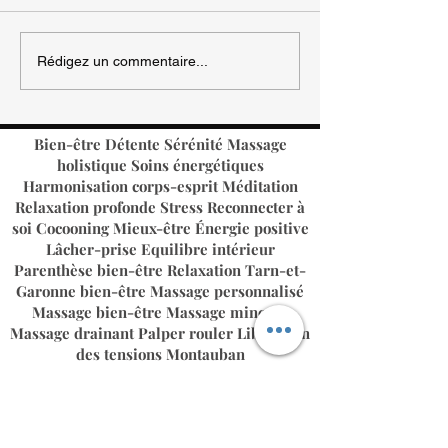
🧚‍♀️Je suis Gérald
de massages G la 
Massage G'EmoZen
🎂 Je propose déso
Rédigez un commentaire...
Bien-être Détente Sérénité Massage
holistique Soins énergétiques
Harmonisation corps-esprit Méditation
Relaxation profonde Stress Reconnecter à
soi Cocooning Mieux-être​ Énergie positive
Lâcher-prise Equilibre intérieur
Parenthèse bien-être Relaxation Tarn-et-
Garonne bien-être Massage personnalisé​
Massage bien-être Massage minceur
Massage drainant Palper rouler Libération
des tensions Montauban
G la Vie Zen
Salon de massages à Réalville Cayrac